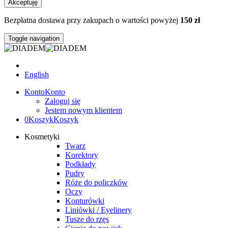
Akceptuję
Bezpłatna dostawa przy zakupach o wartości powyżej
150 zł
Toggle navigation
English
Konto
Konto
Zaloguj się
Jestem nowym klientem
0
Koszyk
Koszyk
Kosmetyki
Twarz
Korektory
Podkłady
Pudry
Róże do policzków
Oczy
Konturówki
Liniówki / Eyelinery
Tusze do rzęs