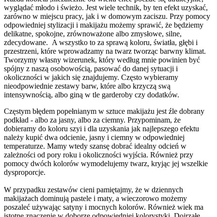
wyglądać młodo i świeżo. Jest wiele technik, by ten efekt uzyskać,
zarówno w miejscu pracy, jak i w domowym zaciszu. Przy pomocy
odpowiedniej stylizacji i makijażu możemy sprawić, że będziemy
delikatne, spokojne, zrównoważone albo zmysłowe, silne,
zdecydowane. A wszystko to za sprawą koloru, światła, głębi i
przestrzeni, które wprowadzamy na twarz tworząc barwny klimat.
Tworzymy własny wizerunek, który według mnie powinien być
spójny z naszą osobowością, pasować do danej sytuacji i
okoliczności w jakich się znajdujemy. Często wybieramy
nieodpowiednie zestawy barw, które albo krzyczą swą
intensywnością, albo giną w tle garderoby czy dodatków.
Częstym błędem popełnianym w sztuce makijażu jest źle dobrany
podkład - albo za jasny, albo za ciemny. Przypominam, że
dobieramy do koloru szyi i dla uzyskania jak najlepszego efektu
należy kupić dwa odcienie, jasny i ciemny w odpowiedniej
temperaturze. Mamy wtedy szansę dobrać idealny odcień w
zależności od pory roku i okoliczności wyjścia. Również przy
pomocy dwóch kolorów wymodelujemy twarz, kryjąc jej wszelkie
dysproporcje.
W przypadku zestawów cieni pamiętajmy, że w dziennych
makijażach dominują pastele i maty, a wieczorowo możemy
poszaleć używając satyny i mocnych kolorów. Również wiek ma
istotne znaczenie w doborze odpowiedniej kolorystyki. Dojrzałe