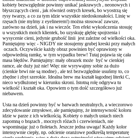
kobiety bezwzględnie powinny unikać jaskrawych , neonowych i
błyszczących cieni , jak również ostrych kresek, bo wyostrzą się
rysy twarzy, a co za tym idzie wszystkie niedoskonałości. Linię w
rzęsach (nie mylmy z eyelinerem!) można stosować zawsze,
zarówno na dzień, jak i na wieczór. Ten efekt wykończenia stosuję
u wszystkich moich klientek, bo uzyskuję głębię spojrzenia i
wysycenie cieni, jedynie grubość linii jest zależne od wielkości oka.
Pamiętajmy więc - NIGDY nie stosujemy grubej kreski przy małych
oczach. Oczywiście każdy obraz powinien być oprawiony w
odpowiednią ramkę, w tym wypadku brew! Tutaj pojawia się cała
masa błędów. Pamiętajmy: mały obrazek może być w cienkiej
ramce, ale duży już nie! Więc nie wyrywajmy sobie za dużo
(cienkie brwi nie są modne) , ale też bezwzględnie usuńmy to, co
zbędne i zbyt szerokie. Idealna brew ma kształt łagodnej literki C,
nieco wydłużonej w kierunku skroni. Istotną rolę odgrywa tu
wielkość i kształt oka. Opowiem o tym dość szczegółowo już
niebawem.
Usta na dzień powinny być w barwach neutralnych, a wieczorowo
zdecydowanie zmysłowe, ale pamiętajmy, że intensywność koloru
idzie w parze z ich wielkością. Kobiety o małych ustach niech
zapomną o brązach , mocnych różach i czerwieniach, nie
wspominając już o fioletach. Jeszcze jedna uwaga! Każdy kolor
intensywnie ciepły, np. odcienie oranżowe podkreślą temperaturę
ciepłą uzębienia, więc z dużą dozą ostrożności używajmy odcieni