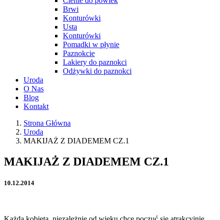
Cienie do powiek
Brwi
Konturówki
Usta
Konturówki
Pomadki w płynie
Paznokcie
Lakiery do paznokci
Odżywki do paznokci
Uroda
O Nas
Blog
Kontakt
Strona Główna
Uroda
MAKIJAŻ Z DIADEMEM CZ.1
MAKIJAŻ Z DIADEMEM CZ.1
10.12.2014
Każda kobieta ,niezależnie od wieku chce poczuć się atrakcyjnie,